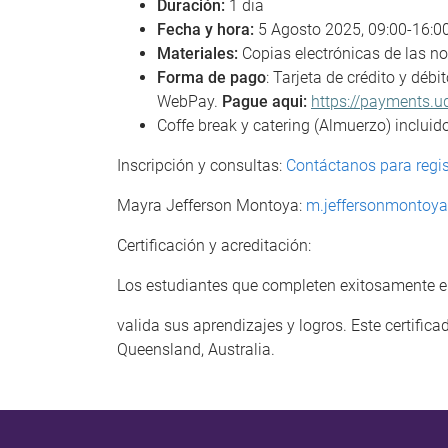
Duración:
1 dia
Fecha y hora:
5 Agosto 2025, 09:00-16:00
Materiales:
Copias electrónicas de las n
Forma de pago
: Tarjeta de crédito y débi
WebPay.
Pague aqui:
https://payments.u
Coffe break y catering (Almuerzo) incluido
Inscripción y consultas:
Contáctanos para regis
Mayra Jefferson Montoya:
m.jeffersonmontoy
Certificación y acreditación:
Los estudiantes que completen exitosamente el c
valida sus aprendizajes y logros. Este certific
Queensland, Australia.