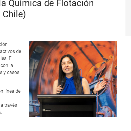
a Química de Flotación
 Chile)
ción
activos de
les. El
 con la
es y casos
n línea del
 a través
.