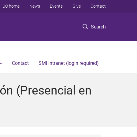
UQ home
News
Events
Give
Contact
Search
Contact
SMI Intranet (login required)
ón (Presencial en