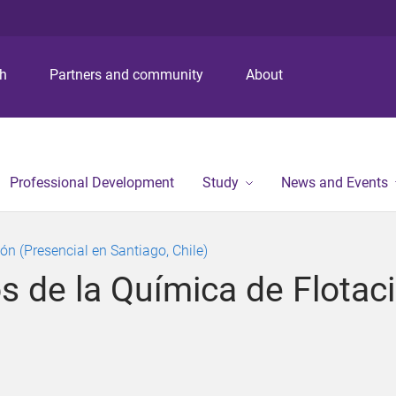
S
S
S
k
k
k
i
i
i
p
p
p
ch
Partners and community
About
t
t
t
o
o
o
m
c
f
e
o
o
n
n
o
Professional Development
Study
News and Events
u
t
t
e
e
n
r
n (Presencial en Santiago, Chile)
t
de la Química de Flotaci