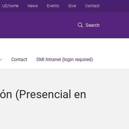
UQ home
News
Events
Give
Contact
Search
Contact
SMI Intranet (login required)
ón (Presencial en